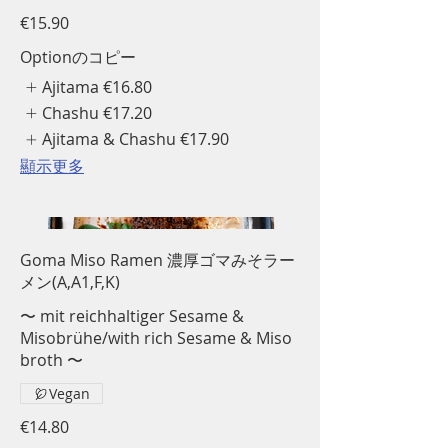
€15.90
Optionのコピー
Ajitama
€16.80
Chashu
€17.20
Ajitama & Chashu
€17.90
顯示更多
Goma Miso Ramen 濃厚ゴマみそラー
メン(A,A1,F,K)
〜 mit reichhaltiger Sesame &
Misobrühe/with rich Sesame & Miso
broth 〜
Vegan
€14.80