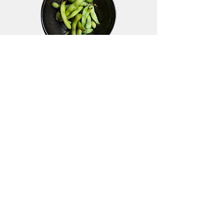
Edamame
Vegan
€4.60