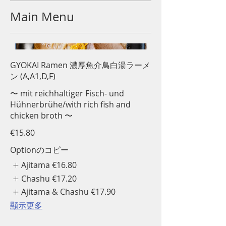
Main Menu
GYOKAI Ramen 濃厚魚介鳥白湯ラーメ
ン (A,A1,D,F)
〜 mit reichhaltiger Fisch- und
Hühnerbrühe/with rich fish and
chicken broth 〜
€15.80
Optionのコピー
Ajitama
€16.80
Chashu
€17.20
Ajitama & Chashu
€17.90
顯示更多