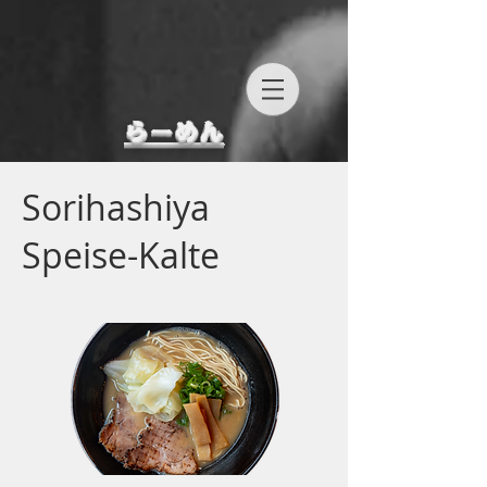
らーめん
Sorihashiya
Speise-Kalte