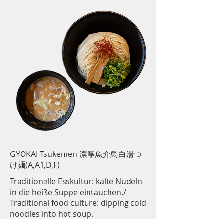
GYOKAI Tsukemen 濃厚魚介鳥白湯つ
け麺(A,A1,D,F)
Traditionelle Esskultur: kalte Nudeln
in die heiße Suppe eintauchen./
Traditional food culture: dipping cold
noodles into hot soup.