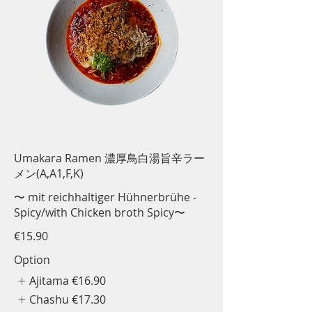
Umakara Ramen 濃厚鳥白湯旨辛ラー
メン(A,A1,F,K)
〜 mit reichhaltiger Hühnerbrühe -
Spicy/with Chicken broth Spicy〜
€15.90
Option
Ajitama
€16.90
Chashu
€17.30