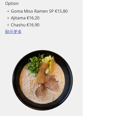
Option
Goma Miso Ramen SP
€15.80
Ajitama
€16.20
Chashu
€16.90
顯示更多