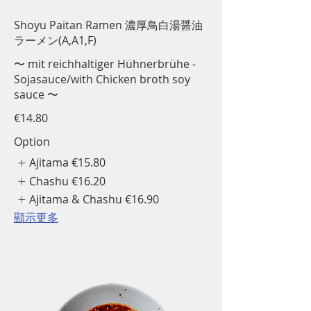
Shoyu Paitan Ramen 濃厚鳥白湯醤油
ラーメン(A,A1,F)
〜 mit reichhaltiger Hühnerbrühe -
Sojasauce/with Chicken broth soy
sauce 〜
€14.80
Option
Ajitama
€15.80
Chashu
€16.20
Ajitama & Chashu
€16.90
顯示更多